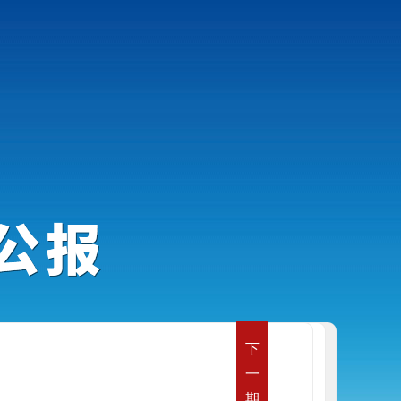
下
一
期