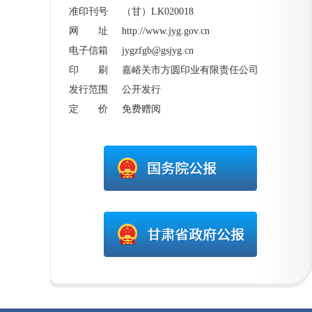
准印刊号 （甘）LK020018
网 址
http://www.jyg.gov.cn
电子信箱 jygzfgb@gsjyg.cn
印 刷 嘉峪关市方圆印业有限责任公司
发行范围 公开发行
定 价 免费赠阅