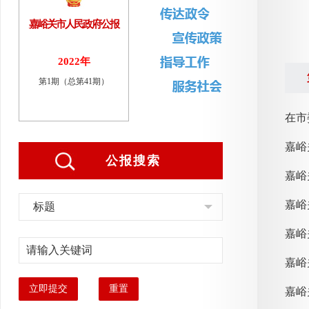
嘉峪关市人民政府公报
2022年
第1期（总第41期）
在市
嘉峪
公报搜索
嘉峪
标题
嘉峪
立即提交
重置
嘉峪