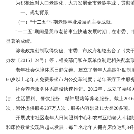
为积极应对人口老龄化，大力发展全市老龄事业，贯彻
一、规划背景
（一）
“十二五”时期老龄事业发展的主要成就。
“十二五”期间是我市老龄事业快速发展时期，在市委
显著的成绩。
涉老政策创制取得突破。市委、市政府相继出台了《关
办发
〔
201
5
〕
24
号
）等，相关部门和在嘉单位制定相关配套
老年社会保障体系日趋完善。建立了老年人高龄补贴制
60
岁
以上老年人免费乘坐
市内
公交车制度
；老年医疗卫生服
社会养老服务体系建设快速推进。
2012
年，成立了嘉峪
洁、生活照料、餐饮服务、精神慰藉等养老服务。截止
2016
次，累计提供服务
207
万人次，服务内容涉及
11
大类
20
多项。
开展城市社区老年人日间照料中心和农村互助老人幸福
和床位数量实现跨越式发展，每千名老年人拥有床位达到
34