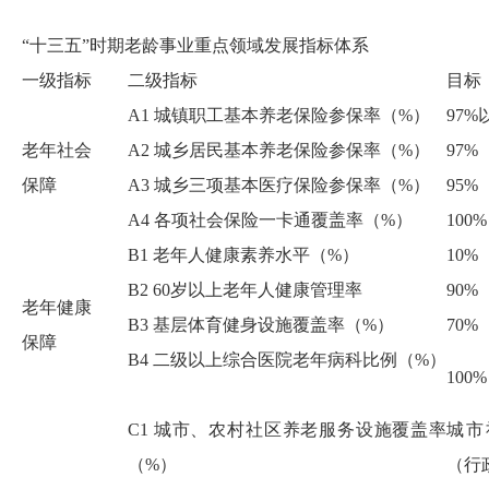
“十三五”时期老龄事业重点领域发展指标体系
一级指标
二级指标
目标
A1
城镇
职工
基本养老保险参保
率（
%
）
97%
老年社会
A2
城乡居民基本养老保险参保率（
%
）
97%
保障
A3
城乡三项基本医疗保险参保率（
%
）
95%
A4
各项社会保险一卡通覆盖率（
%
）
100%
B1
老年人健康素养水平（
%
）
10%
B2
6
0
岁以上老年人健康管理率
90
%
老年健康
B3
基层体育健身设施覆盖率（
%
）
7
0%
保障
B4
二级以上综合医院老年病科比例（
%
）
10
0%
C1
城市、农村社区
养老服务设施
覆盖率
城市
（
%
）
（行