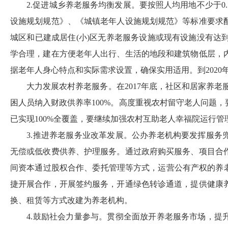
2.
促进城乡养老服务均衡发展。要按照人均用地不少于
0
设施规划规范》、《城镇老年人设施规划规范》等标准要求
城区和已建成居住
(
小
)
区无养老服务设施或现有设施没有达
学合理，建在方便老年人出行、生活的地段和建筑物低层，
据老年人身心特点和实际需求设置，确保实用适用。到
2020
大力发展农村养老服务。在
2017
年底，社区和居家养老
困人员纳入财政供养率
100%
。高度重视农村留守老人问题，
已实现
100%
全覆盖，要继续加强农村互助老人幸福院运行管
3.
推进养老服务业改革发展。公办养老机构要发挥服务兜
无偿或低收费供养、护理服务。通过政府购买服务、项目合
间资本通过股权合作、委托管理等方式，运营公有产权的养
捷开展合作，开展签约服务，开通绿色转诊通道，提供健康
换、租赁等方式改建为养老机构。
4.
鼓励社会力量参与。贯彻全面放开养老服务市场，提升