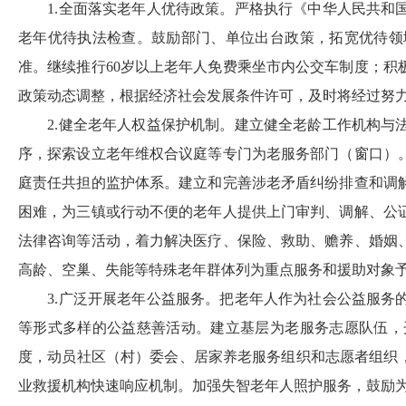
1.
全面落实老年人优待政策。严格执行《中华人民共和
老年优待执法检查。鼓励部门、单位出台政策，拓宽优待领
准。继续推行
60
岁以上老年人免费乘坐市内公交车制度；积
政策动态调整，根据经济社会发展条件许可，及时将经过努
2.
健全老年人权益保护机制。建立健全老龄工作机构与
序，探索设立老年维权合议庭等专门为老服务部门（窗口）
庭责任共担的监护体系。建立和完善涉老矛盾纠纷排查和调
困难，为三镇或行动不便的老年人提供上门审判、调解、公
法律咨询等活动，着力解决医疗、保险、救助、赡养、婚姻
高龄、空巢、失能等特殊老年群体列为重点服务和援助对象
3.
广泛开展老年公益服务。把老年人作为社会公益服务
等形式多样的公益慈善活动。建立基层为老服务志愿队伍，
度，动员社区（村）委会、居家养老服务组织和志愿者组织
业救援机构快速响应机制。加强失智老年人照护服务，鼓励