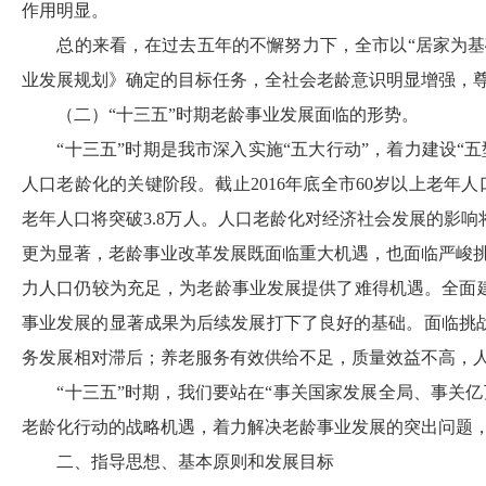
作用明显。
总的来看，在过去五年的不懈努力下，全市以
“居家为
业发展规划》确定的目标任务，全社会老龄意识明显增强，
（二）
“
十三五
”
时期老龄事业发展面临的形势
。
“十三五”时期是我市深入实施“五大行动”，着力建设
人口老龄化的关键阶段。截止
2016
年底全市
60
岁以上老年人
老年人口将突破
3.8
万人。人口老龄化对经济社会发展的影响
更为显著，老龄事业改革发展既面临重大机遇，也面临严峻
力人口仍较为充足，为老龄事业发展提供了难得机遇。全面
事业发展的显著成果为后续发展打下了良好的基础。面临挑
务发展相对滞后；养老服务有效供给不足，质量效益不高，
“十三五”时期，我们要站在“事关国家发展全局、事关
老龄化行动的战略机遇，着力解决老龄事业发展的突出问题
二、指导思想、基本原则和发展目标