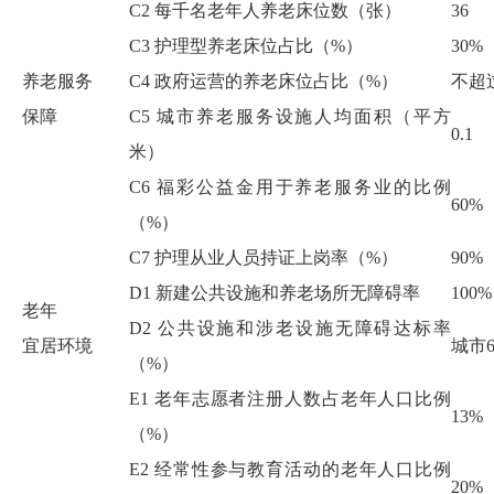
C2
每千名老年人养老床位数（张）
36
C3
护理型养老床位占比
（
%
）
30%
养老服务
C
4
政府运营的养老床位占比（
%
）
不超
保障
C
5
城市养老服务设施人均面积（平方
0.1
米）
C
6
福彩公益金用于养老服务业的比例
60%
（
%
）
C
7
护理从业人员持证上岗率（
%
）
90%
D1
新
建公共设施和
养老场所
无障碍率
10
0%
老年
D2
公共设施和涉老设施无障碍达标率
宜居环境
城市
（
%
）
E1
老年志愿者
注册人数占老年人口比例
13
%
（
%
）
E2
经常性参与教育活动的老年人口比例
20%