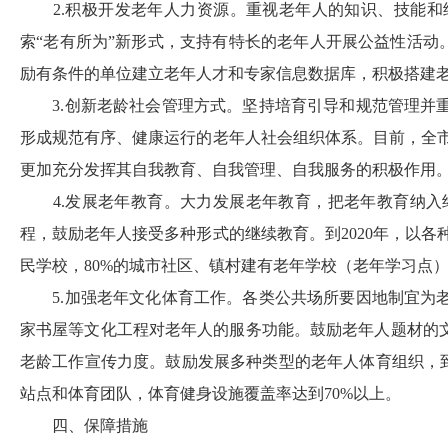
2.
积极开发老年人力资源。重视老年人的知识、技能和
索“老有所为”新形式，支持有特长的老年人开展公益性活动
励有条件的单位建立老年人才和专家信息数据库，积极搭建
3.
创新老龄社会管理方式。坚持培育引导和规范管理并
形成规范有序、健康运行的老年人社会组织体系。目前，全
更加充分发挥其自我教育、自我管理、自我服务的积极作用
4.
发展老年教育。大力发展老年教育，把老年教育纳入
程，鼓励老年人接受多种形式的继续教育。到
2020
年，以各
民学校，
80%
的城市社区、镇村建有老年学校（老年学习点
5.
加强老年文化体育工作。各类公共场所要因地制宜为
家书屋等文化工程对老年人的服务功能。鼓励老年人题材的
老龄工作宣传力度。鼓励发展多种类型的老年人体育组织，
站点和体育团队，体育健身设施覆盖率达到
70%
以上。
四、保障措施