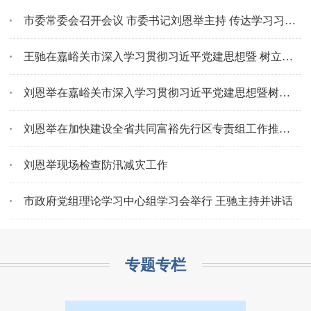
市委常委会召开会议 市委书记刘恩举主持 传达学习习近平总书记重要讲话重要指示精神 安排部署经济运行、...
王驰在嘉峪关市深入学习贯彻习近平党建思想暨 树立和践行正确政绩观学习教育专题研讨班上作辅导报告
刘恩举在嘉峪关市深入学习贯彻习近平党建思想暨树立和践行正确政绩观学习教育专题研讨班上强调 把政绩书写...
刘恩举在加快建设全省共同富裕先行区专责组工作推进会上强调 以长久之功加压奋进克难攻坚 推动全省共同富...
刘恩举现场检查防汛减灾工作
市政府党组理论学习中心组学习会举行 王驰主持并讲话
专题专栏