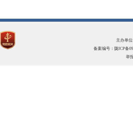
郊区工作办公室
市教育局
雄关街道
市卫健委
主办单位
备案编号：陇ICP备0900
市林草局
举报
市自然资源局
市财政局
市统计局
市文旅局
市委政法委
市交通局
文旅集团