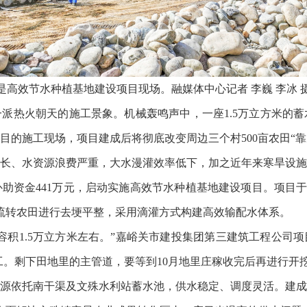
是高效节水种植基地建设项目现场。融媒体中心记者 李巍 李冰 
派热火朝天的施工景象。机械轰鸣声中，一座1.5万立方米的
目的施工现场，项目建成后将彻底改变周边三个村500亩农田“靠
长、水资源浪费严重，大水漫灌效率低下，加之近年来寒旱设施
助资金441万元，启动实施高效节水种植基地建设项目。项目于5
亩流转农田进行去埂平整，采用滴灌方式构建高效输配水体系。
容积1.5万立方米左右。”嘉峪关市建投集团第三建筑工程公司项
工。剩下田地里的主管道，要等到10月地里庄稼收完后再进行开挖
源依托南干渠及文殊水利站蓄水池，供水稳定、调度灵活。建成