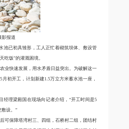
摄影报道
蓄水池已初具雏形，工人正忙着砌筑坝体、敷设管
天吃饭”的灌溉困境。
农业快速发展，用水矛盾日益突出。为破解这一
月初开工，计划新建1.5万立方米蓄水池一座，
目经理梁殿国在现场向记者介绍，“开工时间是5
敷设。”
后可保障塔湾村三、四组，石桥村二组，团结村