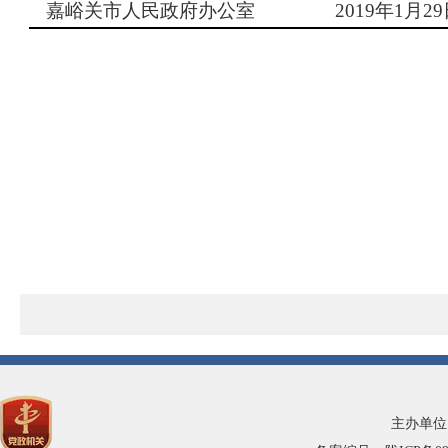
嘉峪关市人民政府办公室
2019
年
1
月
29
主办单位