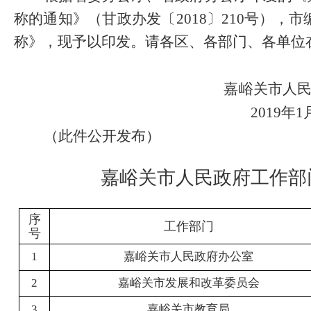
称的通知》（甘政办发
〔
2018
〕
210
号）
，
市
称》
，现予以印发。请各区、
各部门、各单位
嘉峪关市人
2019
年
1
（此件公开发布）
嘉峪关市人民政府工作部
序
工作部门
号
1
嘉峪关市人民政府办公室
2
嘉峪关市发展和改革委员会
3
嘉峪关市教育局