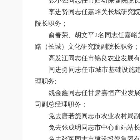
张小强同志任市妇幼保健院院
李进贤同志任嘉峪关长城研究
院长职务；
俞春荣、胡文平
2
名同志任嘉峪
路（长城）文化研究院副院长职务；
高发江同志任市锦良农业发展
闫进勇同志任市城市基础设施
理职务
;
魏金鑫同志任甘肃嘉恒产业发
司副总经理职务；
免去唐若旎同志市农业农村局
免去张成明同志市中心血站站
免去张军同志市建设投资集团